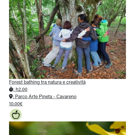
Forest bathing tra natura e creatività
:
h2.00
:
Parco Arte Pineta - Cavareno
10.00€