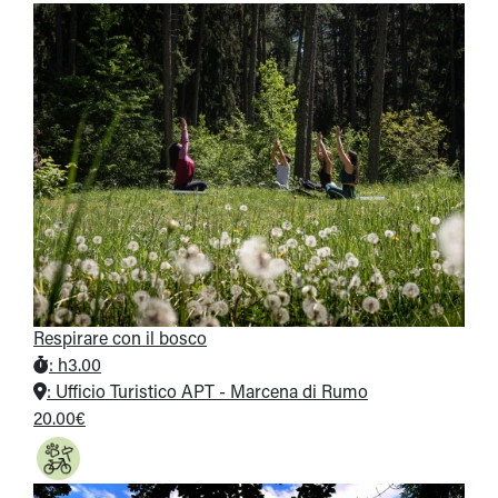
Respirare con il bosco
:
h3.00
:
Ufficio Turistico APT - Marcena di Rumo
20.00€