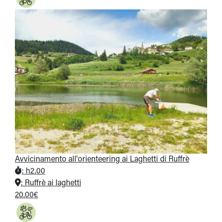
Avvicinamento all'orienteering ai Laghetti di Ruffrè
:
h2.00
:
Ruffrè ai laghetti
20.00€