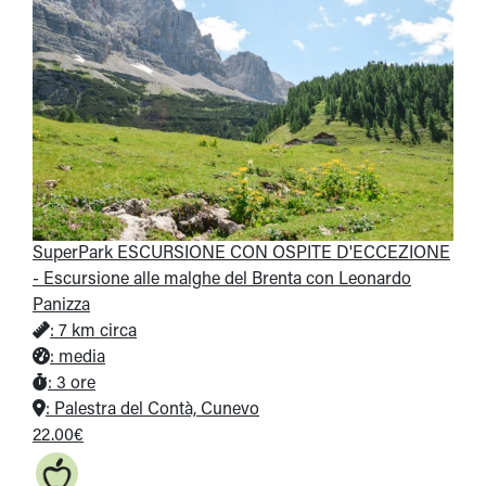
SuperPark ESCURSIONE CON OSPITE D'ECCEZIONE
- Escursione alle malghe del Brenta con Leonardo
Panizza
:
7 km circa
:
media
:
3 ore
:
Palestra del Contà, Cunevo
22.00€