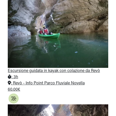
Escursione guidata in kayak con colazione da Revò
:
3h
:
Revò - Info Point Parco Fluviale Novella
60.00€