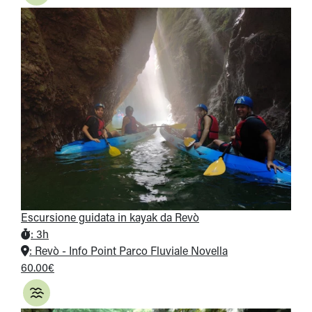
Escursione guidata in kayak da Revò
:
3h
:
Revò - Info Point Parco Fluviale Novella
60.00€