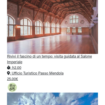
Rivivi il fascino di un tempo: visita guidata al Salone
Imperiale
:
h2.00
:
Ufficio Turistico Passo Mendola
25.00€