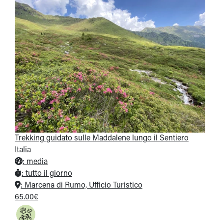
Trekking guidato sulle Maddalene lungo il Sentiero
Italia
:
media
:
tutto il giorno
:
Marcena di Rumo, Ufficio Turistico
65.00€