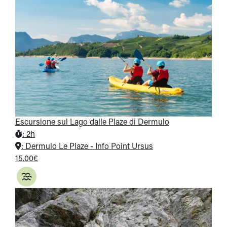
Escursione sul Lago dalle Plaze di Dermulo
:
2h
:
Dermulo Le Plaze - Info Point Ursus
15.00€