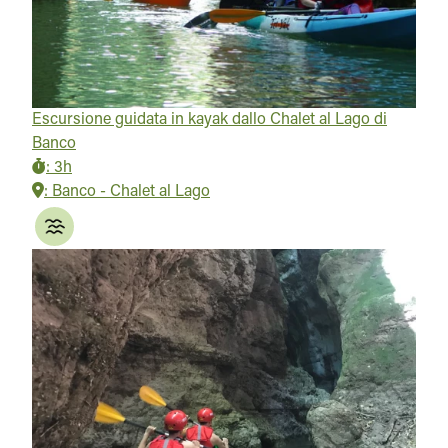
Escursione guidata in kayak dallo Chalet al Lago di
Banco
:
3h
:
Banco - Chalet al Lago