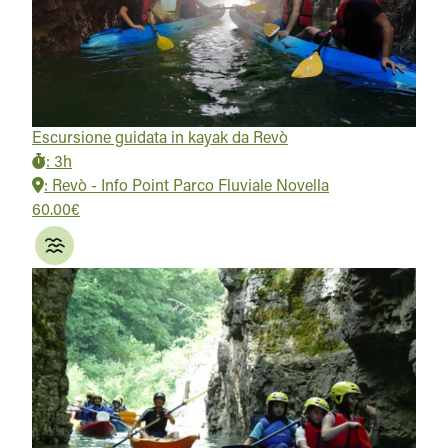
Escursione guidata in kayak da Revò
:
3h
:
Revò - Info Point Parco Fluviale Novella
60.00€