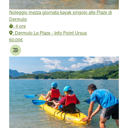
Noleggio mezza giornata kayak singolo alle Plaze di
Dermulo
:
4 ore
:
Dermulo Le Plaze - Info Point Ursus
60.00€