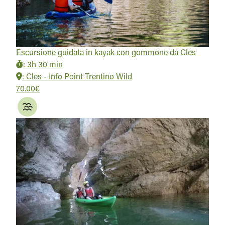
Escursione guidata in kayak con gommone da Cles
:
3h 30 min
:
Cles - Info Point Trentino Wild
70.00€