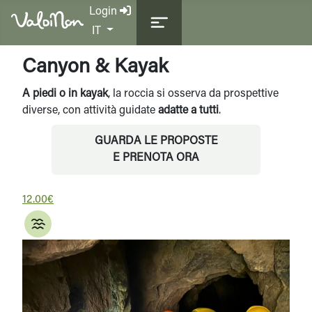
Login
Seleziona la tua lingua
IT
Canyon & Kayak
A piedi o in kayak
, la roccia si osserva da prospettive
diverse, con attività guidate
adatte a tutti
.
GUARDA LE PROPOSTE
E PRENOTA ORA
12.00€