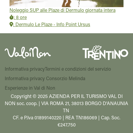
Noleggio SUP alle Plaze di Dermulo giornata intera
:
8 ore
:
Dermulo Le Plaze - Info Point Ursus
Informativa privacy
Termini e condizioni del servizio
Informativa privacy Consorzio Melinda
Esperienze in Val di Non
Copyright © 2025 AZIENDA PER IL TURISMO VAL DI
NON soc. coop. | VIA ROMA 21, 38013 BORGO D'ANAUNIA
TN
CF. e P.Iva 01899140220 | REA TN186069 | Cap. Soc.
€247.750