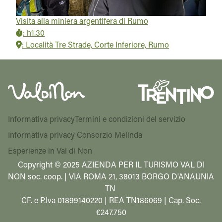
Visita alla miniera argentifera di Rumo
:
h1.30
:
Località Tre Strade, Corte Inferiore, Rumo
Informativa privacy
Termini e condizioni del servizio
Informativa privacy Consorzio Melinda
Esperienze in Val di Non
Copyright © 2025 AZIENDA PER IL TURISMO VAL DI
NON soc. coop. | VIA ROMA 21, 38013 BORGO D'ANAUNIA
TN
CF. e P.Iva 01899140220 | REA TN186069 | Cap. Soc.
€247.750