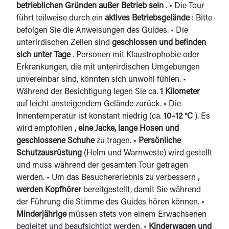
betrieblichen Gründen außer Betrieb sein
. • Die Tour
führt teilweise durch ein
aktives Betriebsgelände
: Bitte
befolgen Sie die Anweisungen des Guides. • Die
unterirdischen Zellen sind
geschlossen und befinden
sich unter Tage
. Personen mit Klaustrophobie oder
Erkrankungen, die mit unterirdischen Umgebungen
unvereinbar sind, könnten sich unwohl fühlen. •
Während der Besichtigung legen Sie ca.
1 Kilometer
auf leicht ansteigendem Gelände zurück. • Die
Innentemperatur ist konstant niedrig (ca.
10–12 °C
). Es
wird empfohlen
, eine Jacke, lange Hosen und
geschlossene Schuhe
zu tragen. •
Persönliche
Schutzausrüstung
(Helm und Warnweste) wird gestellt
und muss während der gesamten Tour getragen
werden. • Um das Besuchererlebnis zu verbessern
,
werden Kopfhörer
bereitgestellt, damit Sie während
der Führung die Stimme des Guides hören können. •
Minderjährige
müssen stets von einem Erwachsenen
begleitet und beaufsichtigt werden. •
Kinderwagen und