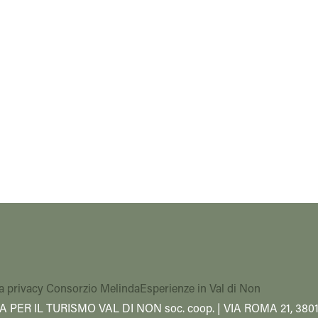
a privacy Consorzio Melinda
Esperienze in Val di Non
A PER IL TURISMO VAL DI NON soc. coop. | VIA ROMA 21, 