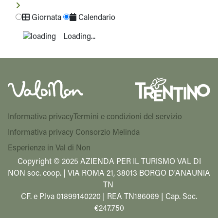
Giornata
Calendario
Loading...
Informativa privacy
Termini e condizioni del servizio
Informativa privacy Consorzio Melinda
Esperienze in Val di Non
Copyright © 2025 AZIENDA PER IL TURISMO VAL DI
NON soc. coop. | VIA ROMA 21, 38013 BORGO D'ANAUNIA
TN
CF. e P.Iva 01899140220 | REA TN186069 | Cap. Soc.
€247.750