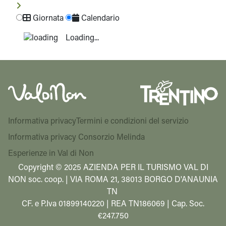
Giornata
Calendario
Loading...
Informativa privacy
Termini e condizioni del servizio
Informativa privacy Consorzio Melinda
Esperienze in Val di Non
Copyright © 2025 AZIENDA PER IL TURISMO VAL DI
NON soc. coop. | VIA ROMA 21, 38013 BORGO D'ANAUNIA
TN
CF. e P.Iva 01899140220 | REA TN186069 | Cap. Soc.
€247.750