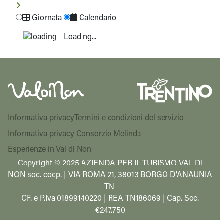
Giornata
Calendario
Loading...
Informativa privacy
Termini e condizioni del servizio
Informativa privacy Consorzio Melinda
Esperienze in Val di Non
Copyright © 2025 AZIENDA PER IL TURISMO VAL DI
NON soc. coop. | VIA ROMA 21, 38013 BORGO D'ANAUNIA
TN
CF. e P.Iva 01899140220 | REA TN186069 | Cap. Soc.
€247.750