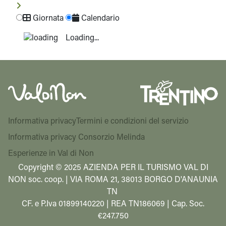
Giornata
Calendario
Loading...
Informativa privacy
Termini e condizioni del servizio
Informativa privacy Consorzio Melinda
Esperienze in Val di Non
Copyright © 2025 AZIENDA PER IL TURISMO VAL DI
NON soc. coop. | VIA ROMA 21, 38013 BORGO D'ANAUNIA
TN
CF. e P.Iva 01899140220 | REA TN186069 | Cap. Soc.
€247.750