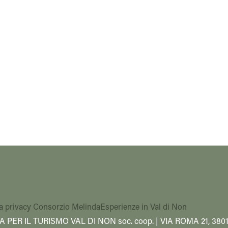
a privacy Consorzio Melinda
Esperienze in Val di Non
A PER IL TURISMO VAL DI NON soc. coop. | VIA ROMA 21, 