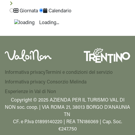
Giornata
Calendario
Loading...
Informativa privacy
Termini e condizioni del servizio
Informativa privacy Consorzio Melinda
Esperienze in Val di Non
Copyright © 2025 AZIENDA PER IL TURISMO VAL DI
NON soc. coop. | VIA ROMA 21, 38013 BORGO D'ANAUNIA
TN
CF. e P.Iva 01899140220 | REA TN186069 | Cap. Soc.
€247.750