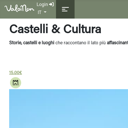
Login
Seleziona la tua lingua
IT
Castelli & Cultura
Storie, castelli e luoghi
che raccontano il lato più
affascinan
15.00€