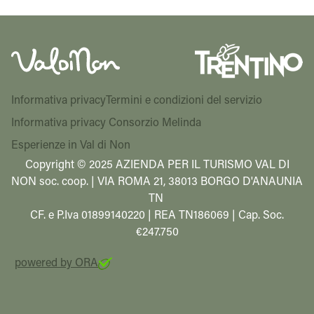
Informativa privacy
Termini e condizioni del servizio
Informativa privacy Consorzio Melinda
Esperienze in Val di Non
Copyright © 2025 AZIENDA PER IL TURISMO VAL DI
NON soc. coop. | VIA ROMA 21, 38013 BORGO D'ANAUNIA
TN
CF. e P.Iva 01899140220 | REA TN186069 | Cap. Soc.
€247.750
powered by ORA