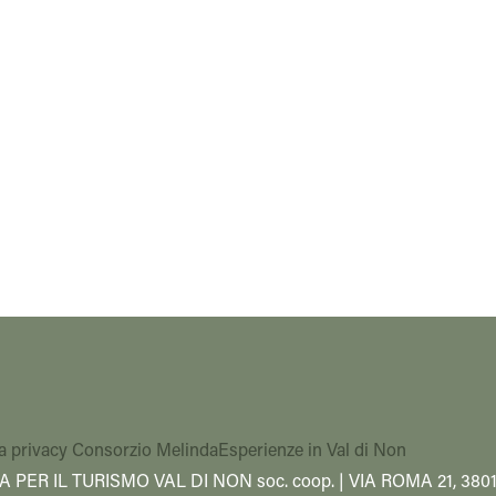
a privacy Consorzio Melinda
Esperienze in Val di Non
A PER IL TURISMO VAL DI NON soc. coop. | VIA ROMA 21, 