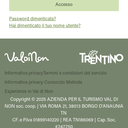
Accesso
Password dimenticata?
Hai dimenticato il tuo nome utente?
Informativa privacy
Termini e condizioni del servizio
Informativa privacy Consorzio Melinda
Esperienze in Val di Non
Copyright © 2025 AZIENDA PER IL TURISMO VAL DI
NON soc. coop. | VIA ROMA 21, 38013 BORGO D'ANAUNIA
TN
CF. e P.Iva 01899140220 | REA TN186069 | Cap. Soc.
€247.750